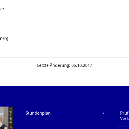
ter
0/0)
Letzte Änderung: 05.10.2017
Unsere Dienste
© TUD | Crispin-Iven Mokry
Stundenplan
Prüf
Verk