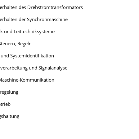
verhalten des Drehstromtransformators
verhalten der Synchronmaschine
ik und Leittechniksysteme
teuern, Regeln
und Systemidentifikation
verarbeitung und Signalanalyse
Maschine-Kommunikation
sregelung
etrieb
shaltung