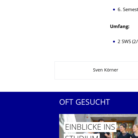
6. Semes
Umfang:
2 SWS (2/
Zu dieser Seite
Sven Körner
OFT GESUCHT
EINBLICKE INS