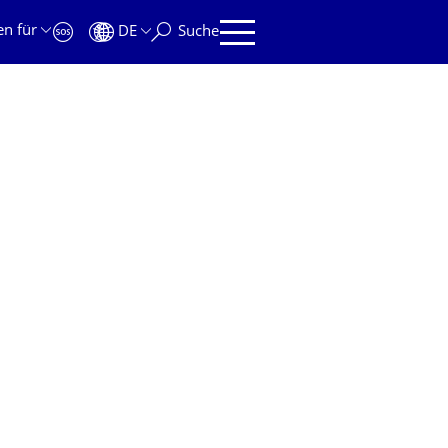
en für
DE
Suche
e