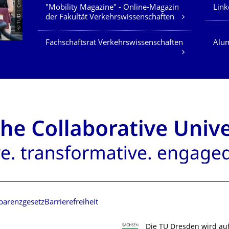
"Mobility Magazine" - Online-Magazin
Link
der Fakultät Verkehrswissenschaften
Fachschaftsrat Verkehrswissenschaften
Alum
parenzgesetz
Barrierefreiheit
Die TU Dresden wird au