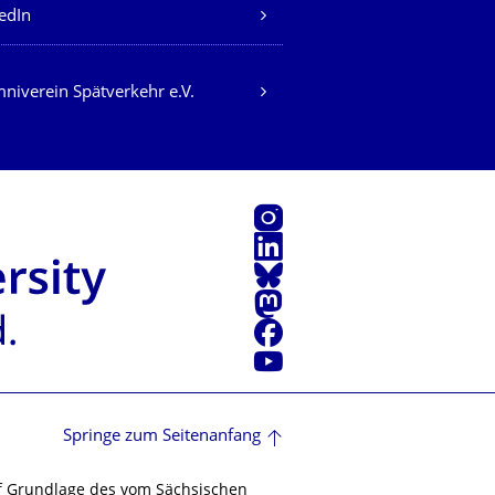
edIn
niverein Spätverkehr e.V.
Instagram
LinkedIn
Bluesky
Mastodon
Facebook
Youtube
Springe zum Seitenanfang
f Grundlage des vom Sächsischen