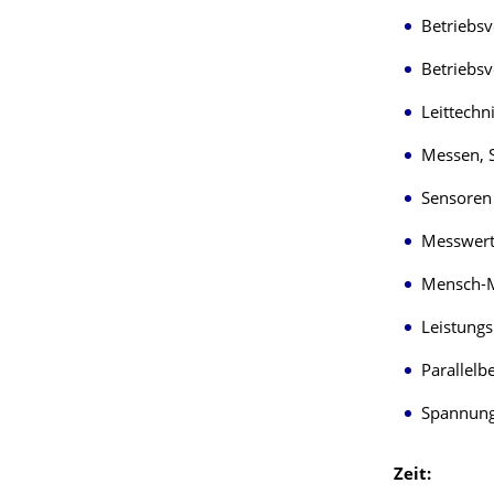
Betriebs
Betriebs
Leittechn
Messen, S
Sensoren 
Messwert
Mensch-
Leistung
Parallelb
Spannung
Zeit: