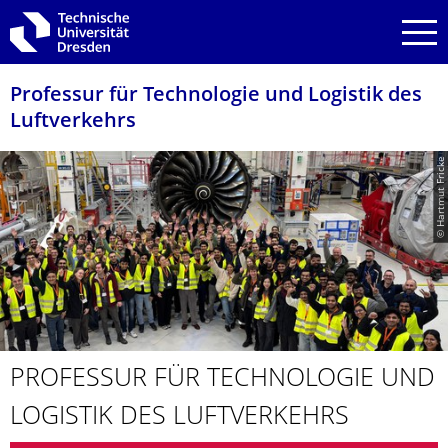
Zur Hauptnavigation springen
Zur Suche springen
Zum Inhalt springen
Professur für Technologie und Logistik des
Luftverkehrs
© Hartmut Fricke
PROFESSUR FÜR TECHNOLOGIE UND
LOGISTIK DES LUFTVERKEHRS