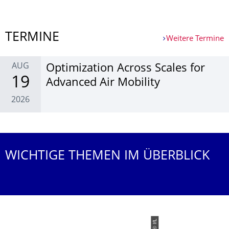
Weitere News
TERMINE
Weitere Termine
AUG
Optimi­zation Across Scales for
19
Advan­ced Air Mobili­ty
2026
Weitere Termine
WICHTIGE THEMEN IM ÜBERBLICK
© IfL