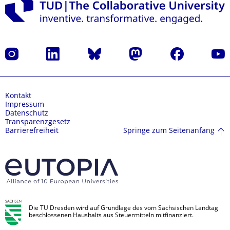
Instagram
LinkedIn
Bluesky
Mastodon
Facebook
Yout
Kontakt
Impressum
Datenschutz
Transparenzgesetz
Springe zum Seitenanfang
Barrierefreiheit
Die TU Dresden wird auf Grundlage des vom Sächsischen Landtag
beschlossenen Haushalts aus Steuermitteln mitfinanziert.