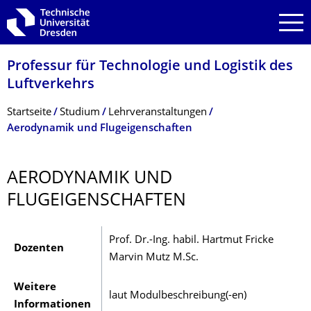
Zur Hauptnavigation springen
Zur Suche springen
Zum Inhalt springen
Professur für Technologie und Logistik des
Luftverkehrs
Breadcrumb-Menü
Startseite
Studium
Lehrveranstaltungen
Aerodynamik und Flugeigenschaften
AERODYNAMIK UND
FLUGEIGENSCHAF­TEN
Prof. Dr.-Ing. habil. Hartmut Fricke
Dozenten
Marvin Mutz M.Sc.
Weitere
laut Modulbeschreibung(-en)
Informationen