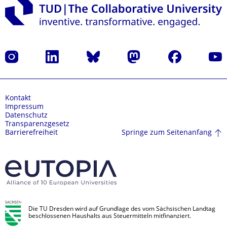
Instagram
LinkedIn
Bluesky
Mastodon
Facebook
Yout
Kontakt
Impressum
Datenschutz
Transparenzgesetz
Springe zum Seitenanfang
Barrierefreiheit
Die TU Dresden wird auf Grundlage des vom Sächsischen Landtag
beschlossenen Haushalts aus Steuermitteln mitfinanziert.