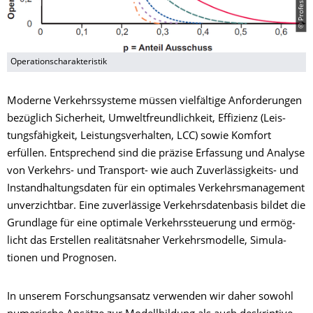
Operationscharakteristik
Moderne Ver­kehrs­sys­teme müssen viel­fältige Anfor­de­rungen
bezüg­lich Sicherheit, Umwelt­freund­lich­keit, Effizienz (Leis­
tungs­fähig­keit, Leis­tungs­ver­halten, LCC) sowie Komfort
erfüllen. Entsprechend sind die präzise Erfas­sung und Analyse
von Ver­kehrs- und Transport- wie auch Zuver­läs­sig­keits- und
Instand­hal­tungs­daten für ein optimales Ver­kehrs­mana­ge­ment
unver­zichtbar. Eine zuver­lässige Ver­kehrs­daten­basis bildet die
Grund­lage für eine optimale Ver­kehrs­steue­rung und ermög­
licht das Erstellen rea­li­täts­naher Verkehrs­modelle, Simula­
tionen und Prog­nosen.
In unserem Forschungs­ansatz verwen­den wir daher sowohl