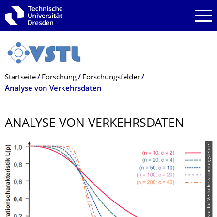
Zur Hauptnavigation springen
Zur Suche springen
Zum Inhalt springen
Breadcrumb-Menü
Startseite
Forschung
Forschungsfelder
Analyse von Verkehrsdaten
ANALYSE VON VERKEHRSDATEN
© Professur für Verkehrsströmungslehre