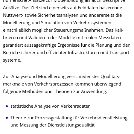
nume­rische Ansätze zur Modell­bildung als auch deskrip­tive
Ansätze. Das Ziel sind einer­seits auf Felddaten basie­rende
Nutzwert- sowie Sicher­heits­ana­lysen und anderer­seits die
Modellierung und Simulation von Verkehrssystemen
einschließlich möglicher Steue­rungs­maß­nahmen. Das Kali­
brieren und Vali­dieren der Modelle mit realen Mess­daten
garantiert aussage­kräftige Ergeb­nisse für die Planung und den
Betrieb sicherer und effi­zien­ter Infra­struk­turen und Trans­port­
systeme.
Zur Analyse und Model­lie­rung ver­schie­dens­ter Quali­täts­
merk­male von Ver­kehrs­pro­zes­sen kommen über­wiegend
folgende Methoden und Theo­rien zur Anwen­dung:
statistische Analyse von Verkehrsdaten
Theorie zur Prozess­gestaltung für Verkehrs­dienst­leis­tung
und Messung der Dienst­leis­tungs­qua­lität