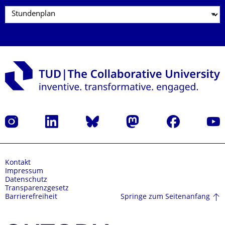
Instagram
LinkedIn
Bluesky
Mastodon
Facebook
Yout
Kontakt
Impressum
Datenschutz
Transparenzgesetz
Springe zum Seitenanfang
Barrierefreiheit