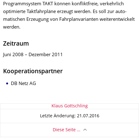
Programm­system TAKT können konflikt­freie, verkehr­lich
optimierte Takt­fahr­pläne erzeugt werden. Es soll zur auto­
matischen Erzeugung von Fahr­plan­varianten weiter­ent­wi­ckelt
werden.
Zeitraum
Juni 2008 – Dezember 2011
Kooperationspartner
DB Netz AG
Zu dieser Seite
Klaus Gottschling
Letzte Änderung: 21.07.2016
Diese Seite …