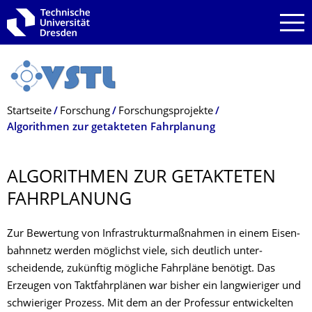
Zur Hauptnavigation springen
Zur Suche springen
Zum Inhalt springen
Breadcrumb-Menü
Startseite
Forschung
Forschungsprojekte
Algorithmen zur getakteten Fahrplanung
ALGORITHMEN ZUR GETAKTETEN
FAHRPLANUNG
Zur Bewertung von Infra­strukturmaß­nahmen in einem Eisen­
bahn­netz werden möglichst viele, sich deutlich unter­
scheidende, zukünftig mögliche Fahrpläne benötigt. Das
Erzeugen von Takt­fahrplänen war bisher ein lang­wieriger und
schwie­riger Prozess. Mit dem an der Professur ent­wi­ckel­ten