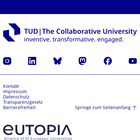
Instagram
LinkedIn
Bluesky
Mastodon
Facebook
Yout
Kontakt
Impressum
Datenschutz
Transparenzgesetz
Springe zum Seitenanfang
Barrierefreiheit