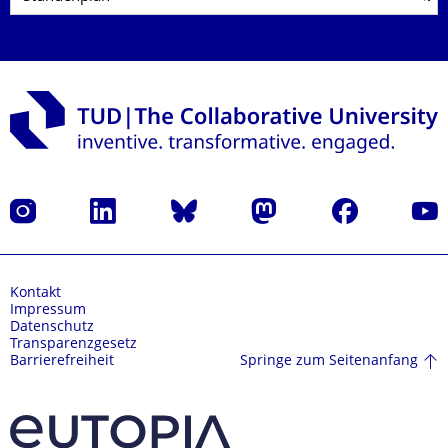
Instagram
LinkedIn
Bluesky
Mastodon
Facebook
Yout
Kontakt
Impressum
Datenschutz
Transparenzgesetz
Springe zum Seitenanfang
Barrierefreiheit