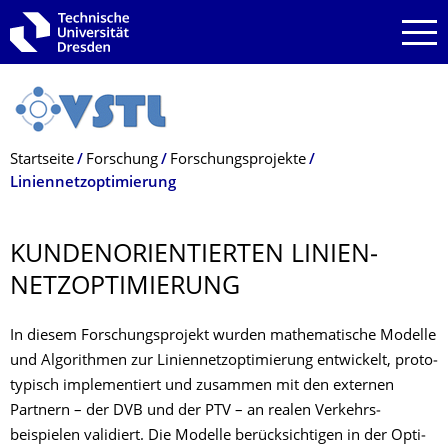
Zur Hauptnavigation springen
Zur Suche springen
Zum Inhalt springen
Breadcrumb-Menü
Startseite
Forschung
Forschungsprojekte
Linien­netz­opti­mie­rung
KUNDENORIEN­TIERTEN LINIEN­
NETZ­OPTI­MIE­RUNG
In diesem Forschungs­projekt wurden mathe­matische Modelle
und Algo­rithmen zur Linien­netz­opti­mie­rung entwickelt, proto­
typisch imple­mentiert und zusammen mit den externen
Partnern – der DVB und der PTV – an realen Verkehrs­
beispielen validiert. Die Modelle berück­sichtigen in der Opti­