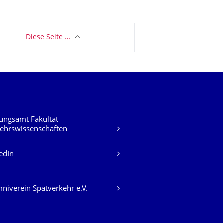
Diese Seite …
ungsamt Fakultät
ehrswissenschaften
edIn
niverein Spätverkehr e.V.