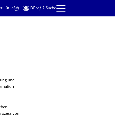
en für
DE
Suche
nung und
ormation
eber-
Prozess von