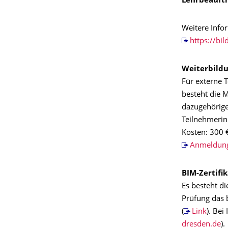
Lehrbeauftr
Weitere Info
https://bi
Weiterbildu
Für externe 
besteht die 
dazugehörige
Teilnehmerin
Kosten: 300 
Anmeldun
BIM-Zertifi
Es besteht d
Prüfung das 
(
Link
). Bei
).