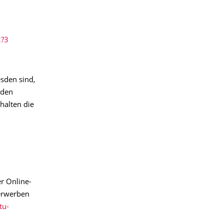
2?3
sden sind,
 den
halten die
r Online-
 erwerben