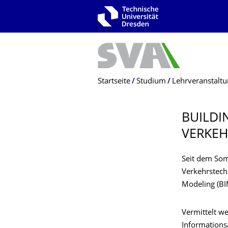
Zur Hauptnavigation springen
Zur Suche springen
Zum Inhalt springen
Breadcrumb-Menü
Startseite
Studium
Lehrveranstalt
BUILDI
VERKE
Seit dem Som
Verkehrstech
Modeling (BI
Vermittelt w
Informations