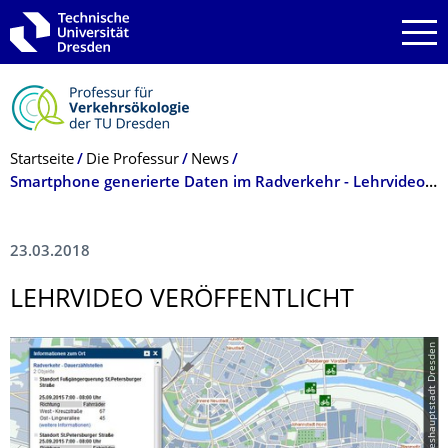
Zur Hauptnavigation springen
Zur Suche springen
Zum Inhalt springen
Breadcrumb-Menü
Startseite
Die Professur
News
Smartphone generierte Daten im Radverkehr - Lehrvideo ­veröffentlicht
23.03.2018
LEHRVIDEO VERÖFFENTLICHT