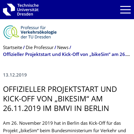
Zur Hauptnavigation springen
Zur Suche springen
Zum Inhalt springen
Breadcrumb-Menü
Startseite
Die Professur
News
Offizieller Projektstart und Kick-Off von „bikeSim“ am 26.11.2019 im BMVI in Berlin
13.12.2019
OFFIZIELLER PROJEKTSTART UND
KICK-OFF VON „BIKESIM“ AM
26.11.2019 IM BMVI IN BERLIN
Am 26. November 2019 hat in Berlin das Kick-Off für das
Projekt „bikeSim“ beim Bundesministerium für Verkehr und