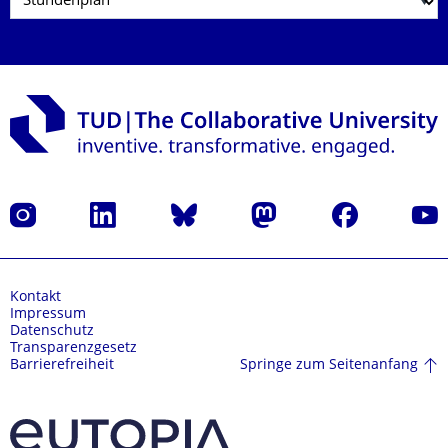
Instagram
LinkedIn
Bluesky
Mastodon
Facebook
Yout
Kontakt
Impressum
Datenschutz
Transparenzgesetz
Springe zum Seitenanfang
Barrierefreiheit