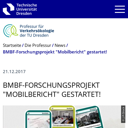
Zur Hauptnavigation springen
Zur Suche springen
Zum Inhalt springen
Breadcrumb-Menü
Startseite
Die Professur
News
BMBF-Forschungsprojekt "Mobilbericht" gestartet!
21.12.2017
BMBF-FORSCHUNGSPRO­JEKT
"MOBILBERICHT" GESTARTET!
© J.P.Glock