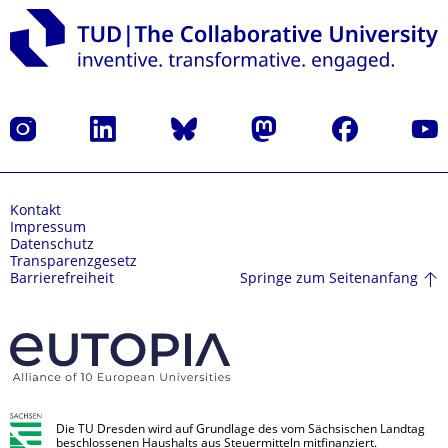
Instagram
LinkedIn
Bluesky
Mastodon
Facebook
Yout
Kontakt
Impressum
Datenschutz
Transparenzgesetz
Springe zum Seitenanfang
Barrierefreiheit
Die TU Dresden wird auf Grundlage des vom Sächsischen Landtag
beschlossenen Haushalts aus Steuermitteln mitfinanziert.