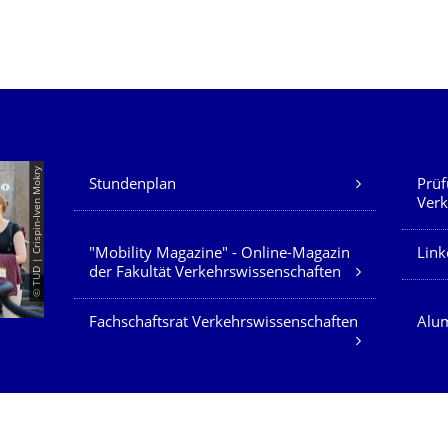
Unsere Dienste
© TUD | Crispin-Iven Mokry
Stundenplan
Prüf
Verk
"Mobility Magazine" - Online-Magazin
Link
der Fakultät Verkehrswissenschaften
Fachschaftsrat Verkehrswissenschaften
Alum