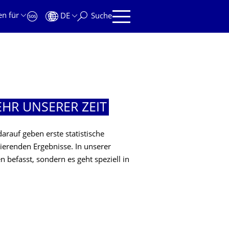
en für
DE
Suche
R UNSERER ZEIT
rauf geben erste statistische
ierenden Ergebnisse. In unserer
 befasst, sondern es geht speziell in
R UNSERER ZEIT