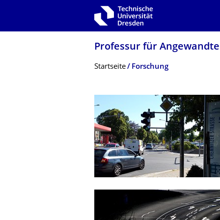
Zur Hauptnavigation springen
Zur Suche springen
Zum Inhalt springen
Professur für Angewandte 
Breadcrumb-Menü
Startseite
Forschung