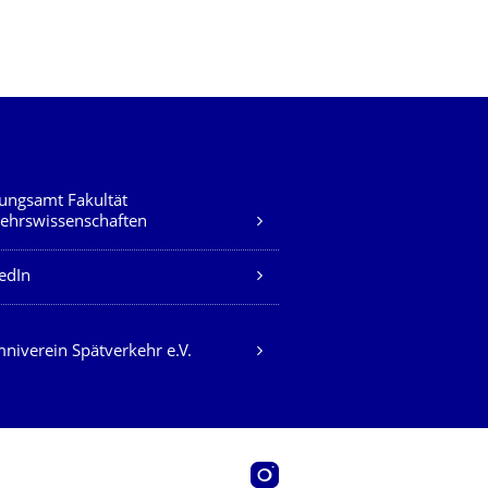
ungsamt Fakultät
ehrswissenschaften
edIn
niverein Spätverkehr e.V.
Instagram