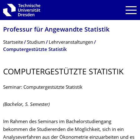
Zur Hauptnavigation springen
Zur Suche springen
Zum Inhalt springen
Professur für Angewandte Statistik
Breadcrumb-Menü
Startseite
Studium
Lehrveranstaltungen
Computergestützte Statistik
COMPUTERGE­STÜTZTE STATISTIK
Seminar: Computerge­stützte Statistik
(Bachelor, 5. Semester)
Im Rahmen des Seminars im Bachelorstudiengang
bekommen die Studierenden die Möglichkeit, sich in ein
Analyseverfahren aus der Ökonometrie einzuarbeiten und es