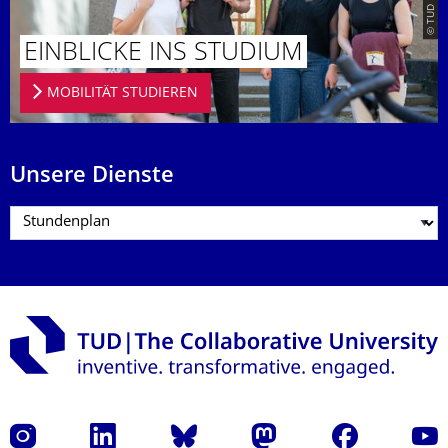
EINBLICKE INS STUDIUM
MOBILITÄT STUDIEREN
Unsere Dienste
Instagram
LinkedIn
Bluesky
Mastodon
Facebook
Yout