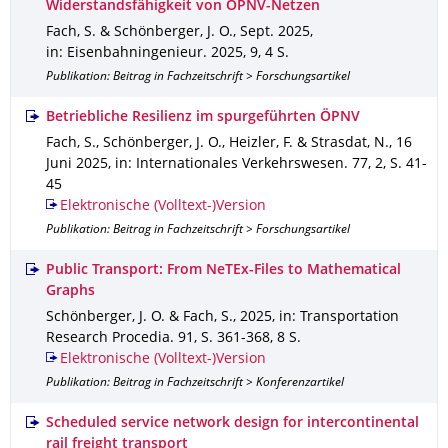
Widerstandsfähigkeit von ÖPNV-Netzen
Fach, S. & Schönberger, J. O.
,
Sept. 2025
,
in: Eisenbahningenieur
.
2025
,
9
,
4 S.
Publikation: Beitrag in Fachzeitschrift > Forschungsartikel
Betriebliche Resilienz im spurgeführten ÖPNV
Fach, S., Schönberger, J. O., Heizler, F. & Strasdat, N.
,
16
Juni 2025
,
in: Internationales Verkehrswesen
.
77
,
2
,
S. 41-
45
Elektronische (Volltext-)Version
Publikation: Beitrag in Fachzeitschrift > Forschungsartikel
Public Transport: From NeTEx-Files to Mathematical
Graphs
Schönberger, J. O. & Fach, S.
,
2025
,
in: Transportation
Research Procedia
.
91
,
S. 361-368
,
8 S.
Elektronische (Volltext-)Version
Publikation: Beitrag in Fachzeitschrift > Konferenzartikel
Scheduled service network design for intercontinental
rail freight transport