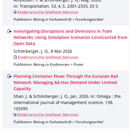
Rickfelder, T. & Schönberger, J. O.
,
Aug. 2026
,
in: Transportation
.
53
,
4
,
S. 2301-2333
,
33 S.
Elektronische (Volltext-)Version
Publikation: Beitrag in Fachzeitschrift > Forschungsartikel
Investigating Disruptions and Diversions in Tram
Networks: Using Simulation Scenarios Constructed from
Open Data
Schönberger, J. O.
,
8 Mai 2026
Elektronische (Volltext-)Version
Publikation: Beitrag zu Konferenzen > Poster
Planning Container Flows Through the Eurasian Rail
Network: Managing Ad-Hoc Demand Under Limited
Capacity
Shan, J. & Schönberger, J. O.
,
Jan. 2026
,
in: Omega : the
international journal of management science
.
138
,
103395
Elektronische (Volltext-)Version
Publikation: Beitrag in Fachzeitschrift > Forschungsartikel