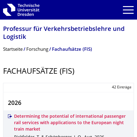
Zur Hauptnavigation springen
Zur Suche springen
Zum Inhalt springen
Professur für Verkehrsbetriebs­lehre und
Logistik
Breadcrumb-Menü
Startseite
Forschung
Fachaufsätze (FIS)
FACHAUFSÄTZE (FIS)
42 Einträge
2026
Determining the potential of international passenger
rail services with applications to the European night
train market