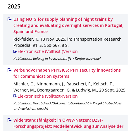
2025
Using NUTS for supply planning of night trains by
creating and evaluating overnight services in Portugal,
Spain and France
Rickfelder, T.
,
13 Nov. 2025
,
in: Transportation Research
Procedia
.
91
,
S. 560-567
,
8 S.
Elektronische (Volltext-)Version
Publikation: Beitrag in Fachzeitschrift > Konferenzartikel
Verbundvorhaben PHYSICS: PHY security innovations
for communication systems
Michler, O., Ninnemann, J., Rauschert, F., Keltsch, T.,
Werner, M., Boomgaarden, G. & Ludwig, M.
,
29 Sept. 2025
Elektronische (Volltext-)Version
Publikation: Vorabdruck/Dokumentation/Bericht > Projekt (-abschluss
und -zwischen) bericht
Widerstandsfähigkeit in ÖPNV-Netzen: DZSF-
Forschungsprojekt: Modellentwicklung zur Analyse der