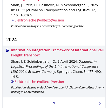
Shan, J., Preis, H., Bešinović, N. & Schönberger, J.
,
2025
,
in: EURO Journal on Transportation and Logistics
.
14
,
17 S.
,
100165
Elektronische (Volltext-)Version
Publikation: Beitrag in Fachzeitschrift > Forschungsartikel
2024
Information Integration Framework of International Rail
Freight Transport
Shan, J. & Schönberger, J. O.
,
3 April 2024
,
Dynamics in
Logistics: Proceedings of the 9th International Conference
LDIC 2024, Bremen, Germany
.
Springer, Cham
,
S. 477–490
,
14 S.
Elektronische (Volltext-)Version
Publikation: Beitrag in Buch/Konferenzbericht/Sammelband/Gutachten >
Beitrag in Konferenzband
Seite 1, aktuell ausgewählt
1
weite