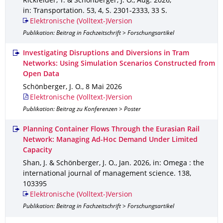
Rickfelder, T. & Schönberger, J. O.
,
Aug. 2026
,
in: Transportation
.
53
,
4
,
S. 2301-2333
,
33 S.
Elektronische (Volltext-)Version
Publikation: Beitrag in Fachzeitschrift > Forschungsartikel
Investigating Disruptions and Diversions in Tram
Networks: Using Simulation Scenarios Constructed from
Open Data
Schönberger, J. O.
,
8 Mai 2026
Elektronische (Volltext-)Version
Publikation: Beitrag zu Konferenzen > Poster
Planning Container Flows Through the Eurasian Rail
Network: Managing Ad-Hoc Demand Under Limited
Capacity
Shan, J. & Schönberger, J. O.
,
Jan. 2026
,
in: Omega : the
international journal of management science
.
138
,
103395
Elektronische (Volltext-)Version
Publikation: Beitrag in Fachzeitschrift > Forschungsartikel