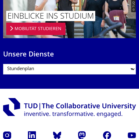
EINBLICKE INS STUDIUM
MOBILITÄT STUDIEREN
Unsere Dienste
Instagram
LinkedIn
Bluesky
Mastodon
Facebook
Yout