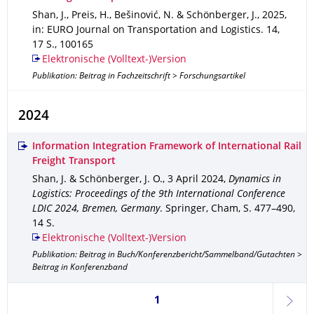
Shan, J., Preis, H., Bešinović, N. & Schönberger, J.
,
2025
,
in: EURO Journal on Transportation and Logistics
.
14
,
17 S.
,
100165
Elektronische (Volltext-)Version
Publikation: Beitrag in Fachzeitschrift > Forschungsartikel
2024
Information Integration Framework of International Rail
Freight Transport
Shan, J. & Schönberger, J. O.
,
3 April 2024
,
Dynamics in
Logistics: Proceedings of the 9th International Conference
LDIC 2024, Bremen, Germany
.
Springer, Cham
,
S. 477–490
,
14 S.
Elektronische (Volltext-)Version
Publikation: Beitrag in Buch/Konferenzbericht/Sammelband/Gutachten >
Beitrag in Konferenzband
Seite 1, aktuell ausgewählt
1
weite