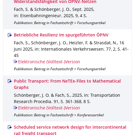
Widerstandsfähigkeit von ÖPNV-Netzen
Fach, S. & Schönberger, J. O.
,
Sept. 2025
,
in: Eisenbahningenieur
.
2025
,
9
,
4 S.
Publikation: Beitrag in Fachzeitschrift > Forschungsartikel
Betriebliche Resilienz im spurgeführten ÖPNV
Fach, S., Schönberger, J. O., Heizler, F. & Strasdat, N.
,
16
Juni 2025
,
in: Internationales Verkehrswesen
.
77
,
2
,
S. 41-
45
Elektronische (Volltext-)Version
Publikation: Beitrag in Fachzeitschrift > Forschungsartikel
Public Transport: From NeTEx-Files to Mathematical
Graphs
Schönberger, J. O. & Fach, S.
,
2025
,
in: Transportation
Research Procedia
.
91
,
S. 361-368
,
8 S.
Elektronische (Volltext-)Version
Publikation: Beitrag in Fachzeitschrift > Konferenzartikel
Scheduled service network design for intercontinental
rail freight transport