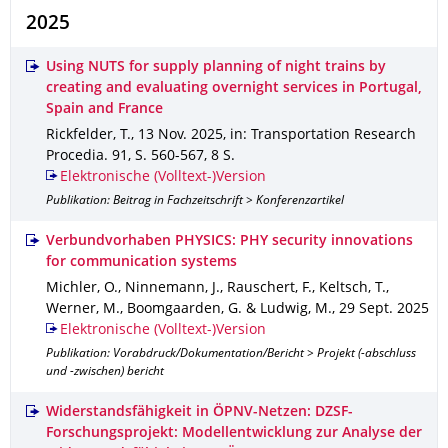
2025
Using NUTS for supply planning of night trains by
creating and evaluating overnight services in Portugal,
Spain and France
Rickfelder, T.
,
13 Nov. 2025
,
in: Transportation Research
Procedia
.
91
,
S. 560-567
,
8 S.
Elektronische (Volltext-)Version
Publikation: Beitrag in Fachzeitschrift > Konferenzartikel
Verbundvorhaben PHYSICS: PHY security innovations
for communication systems
Michler, O., Ninnemann, J., Rauschert, F., Keltsch, T.,
Werner, M., Boomgaarden, G. & Ludwig, M.
,
29 Sept. 2025
Elektronische (Volltext-)Version
Publikation: Vorabdruck/Dokumentation/Bericht > Projekt (-abschluss
und -zwischen) bericht
Widerstandsfähigkeit in ÖPNV-Netzen: DZSF-
Forschungsprojekt: Modellentwicklung zur Analyse der