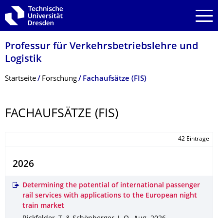
Zur Hauptnavigation springen
Zur Suche springen
Zum Inhalt springen
Professur für Verkehrsbetriebs­lehre und
Logistik
Breadcrumb-Menü
Startseite
Forschung
Fachaufsätze (FIS)
FACHAUFSÄTZE (FIS)
42 Einträge
2026
Determining the potential of international passenger
rail services with applications to the European night
train market