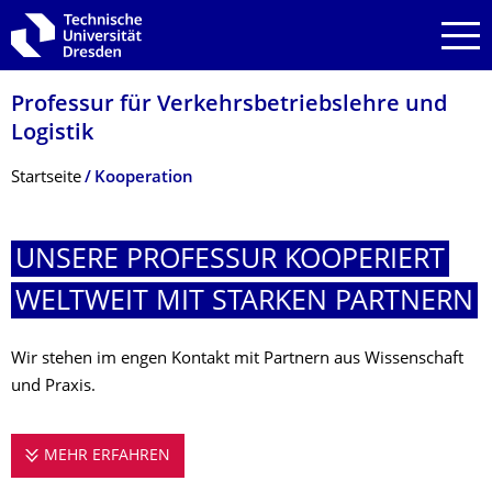
Zur Hauptnavigation springen
Zur Suche springen
Zum Inhalt springen
Professur für Verkehrsbetriebs­lehre und
Logistik
Breadcrumb-Menü
Startseite
Kooperation
UNSERE PROFESSUR KOOPERIERT
WELTWEIT MIT STARKEN PARTNERN
Wir stehen im engen Kontakt mit Partnern aus Wissenschaft
und Praxis.
MEHR ERFAHREN
UNSERE PROFESSUR KOOPERIERT WELTW