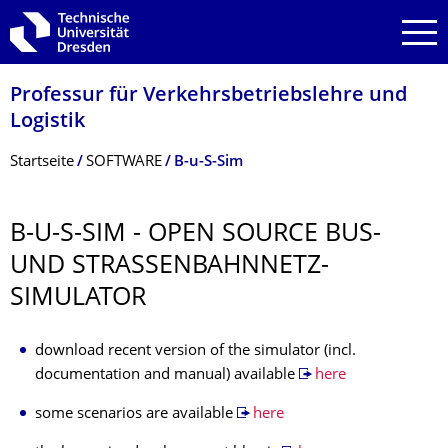
Zur Hauptnavigation springen
Zur Suche springen
Zum Inhalt springen
Professur für Verkehrsbetriebs­lehre und
Logistik
Breadcrumb-Menü
Startseite
SOFTWARE
B-u-S-Sim
B-U-S-SIM - OPEN SOURCE BUS-
UND STRASSENBAHNNETZ-S
IMULATOR
download recent version of the simulator (incl.
documentation and manual) available
here
some scenarios are available
here