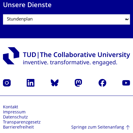
Unsere Dienste
Instagram
LinkedIn
Bluesky
Mastodon
Facebook
Yout
Kontakt
Impressum
Datenschutz
Transparenzgesetz
Springe zum Seitenanfang
Barrierefreiheit