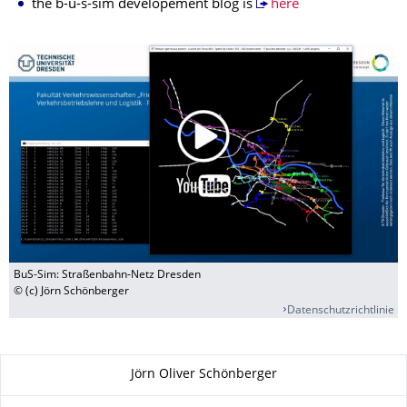
the b-u-s-sim developement blog is
here
BuS-Sim: Straßenbahn-Netz Dresden
© (c) Jörn Schönberger
Datenschutzrichtlinie
Zu dieser Seite
Jörn Oliver Schönberger