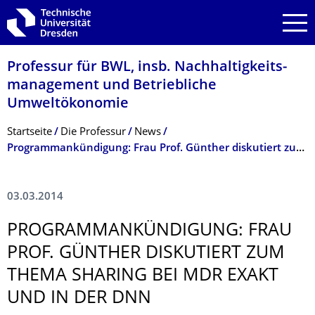
Zur Hauptnavigation springen
Zur Suche springen
Zum Inhalt springen
Professur für BWL, insb. Nachhaltigkeits­
management und Betriebliche
Umweltökonomie
Breadcrumb-Menü
Startseite
Die Professur
News
Programmankündigung: Frau Prof. Günther diskutiert zum Thema Sharing bei mdr Exakt und in der DNN
03.03.2014
PROGRAMMANKÜN­DIGUNG: FRAU
PROF. GÜNTHER DISKUTIERT ZUM
THEMA SHARING BEI MDR EXAKT
UND IN DER DNN