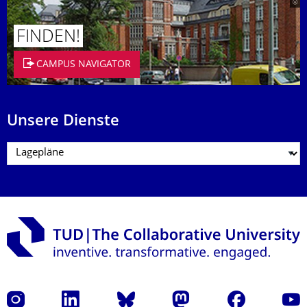
FINDEN!
CAMPUS NAVIGATOR
Unsere Dienste
Instagram
LinkedIn
Bluesky
Mastodon
Facebook
Yout