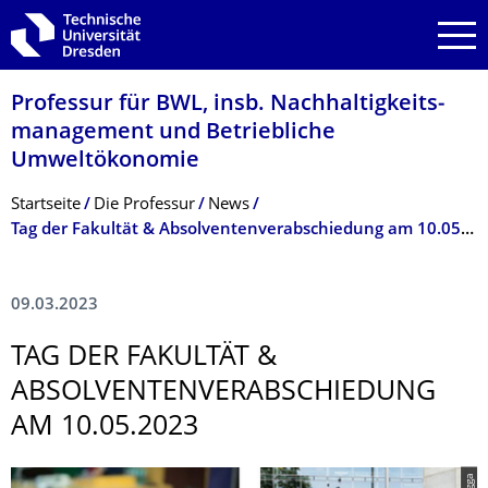
Zur Hauptnavigation springen
Zur Suche springen
Zum Inhalt springen
Professur für BWL, insb. Nachhaltigkeits­
management und Betriebliche
Umweltökonomie
Breadcrumb-Menü
Startseite
Die Professur
News
Tag der Fakultät & Absolventenverabschiedung am 10.05.2023
09.03.2023
TAG DER FAKULTÄT &
ABSOLVENTENVER­ABSCHIEDUNG
AM 10.05.2023