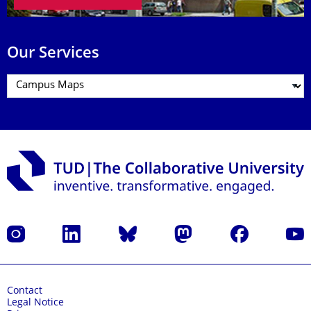
Our Services
Instagram
LinkedIn
Bluesky
Mastodon
Facebook
YouT
Contact
Legal Notice