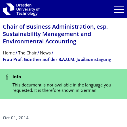
Skip to main navigation
Skip to search
Skip to content
Chair of Business Administration, esp.
Sustainability Management and
Environmental Accounting
Breadcrumb Menu
Home
The Chair
News
Frau Prof. Günther auf der B.A.U.M. Jubiläumstagung
Status Message
Info
This document is not available in the language you
requested. It is therefore shown in German.
Oct 01, 2014