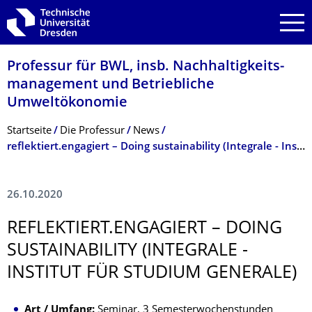
Zur Hauptnavigation springen
Zur Suche springen
Zum Inhalt springen
Professur für BWL, insb. Nachhaltigkeits­
management und Betriebliche
Umweltökonomie
Breadcrumb-Menü
Startseite
Die Professur
News
reflektiert.engagiert – Doing sustainability (Integrale - Institut für studium generale)
26.10.2020
REFLEKTIERT.ENGAGIERT – DOING
SUSTAINABILITY (INTEGRALE -
INSTITUT FÜR STUDIUM GENERALE)
Art / Umfang:
Seminar, 3 Semesterwochenstunden