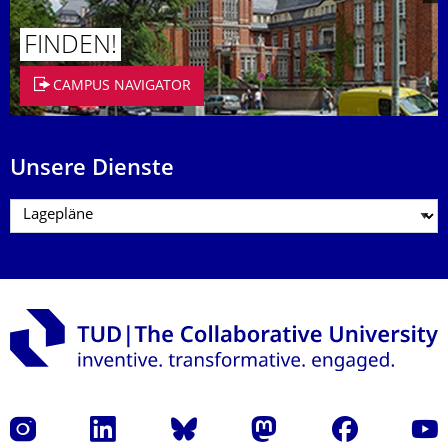
FINDEN!
CAMPUS NAVIGATOR
Unsere Dienste
Instagram
LinkedIn
Bluesky
Mastodon
Facebook
Yout