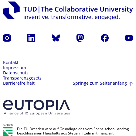
Instagram
LinkedIn
Bluesky
Mastodon
Facebook
Yout
Kontakt
Impressum
Datenschutz
Transparenzgesetz
Springe zum Seitenanfang
Barrierefreiheit
Die TU Dresden wird auf Grundlage des vom Sächsischen Landtag
beschlossenen Haushalts aus Steuermitteln mitfinanziert.