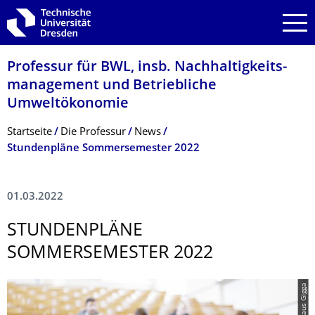
Zur Hauptnavigation springen
Zur Suche springen
Zum Inhalt springen
Professur für BWL, insb. Nachhaltigkeits­
management und Betriebliche
Umweltökonomie
Breadcrumb-Menü
Startseite
Die Professur
News
Stundenpläne Sommersemester 2022
01.03.2022
STUNDENPLÄNE
SOMMERSEMESTER 2022
© Klaus Gigga