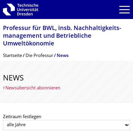
Zur Hauptnavigation springen
Zur Suche springen
Zum Inhalt springen
Professur für BWL, insb. Nachhaltigkeits­
management und Betriebliche
Umweltökonomie
Breadcrumb-Menü
Startseite
Die Professur
News
NEWS
Newsübersicht abonnieren
Zeitraum festlegen
Jahr auswählen