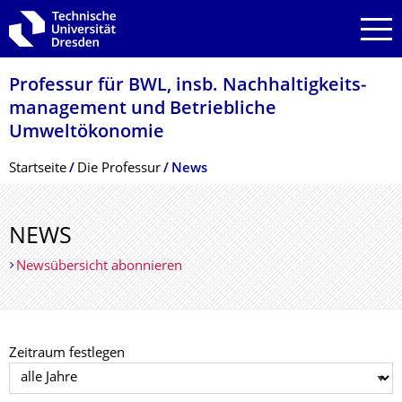
Zur Hauptnavigation springen
Zur Suche springen
Zum Inhalt springen
Professur für BWL, insb. Nachhaltigkeits­
management und Betriebliche
Umweltökonomie
Breadcrumb-Menü
Startseite
Die Professur
News
NEWS
Newsübersicht abonnieren
Zeitraum festlegen
Jahr auswählen