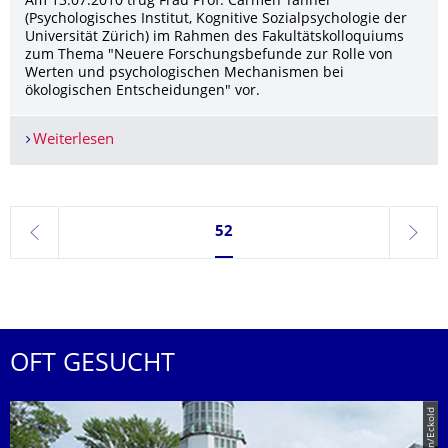
Am 13.07.2010 trug Frau Prof. Carmen Tanner
(Psychologisches Institut, Kognitive Sozialpsychologie der
Universität Zürich) im Rahmen des Fakultätskolloquiums
zum Thema "Neuere Forschungsbefunde zur Rolle von
Werten und psychologischen Mechanismen bei
ökologischen Entscheidungen" vor.
Weiterlesen
Vortrag von Prof. Carmen Tanner zu Werten un
Seite 52, aktuell ausgewählt
52
zurück
weite
OFT GESUCHT