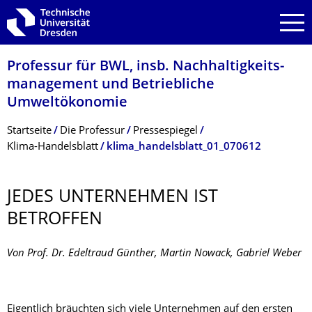
Zur Hauptnavigation springen
Zur Suche springen
Zum Inhalt springen
Professur für BWL, insb. Nachhaltigkeits­
management und Betriebliche
Umweltökonomie
Breadcrumb-Menü
Startseite
Die Professur
Pressespiegel
Klima-Handelsblatt
klima_handelsblatt_01_070612
JEDES UNTERNEHMEN IST
BETROFFEN
Von Prof. Dr. Edeltraud Günther, Martin Nowack, Gabriel Weber
Eigentlich bräuchten sich viele Unternehmen auf den ersten