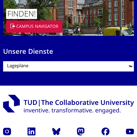
FINDEN!
CAMPUS NAVIGATOR
Unsere Dienste
Instagram
LinkedIn
Bluesky
Mastodon
Facebook
Yout