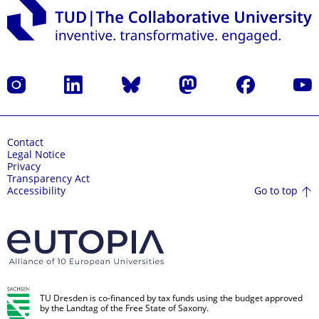
Instagram
LinkedIn
Bluesky
Mastodon
Facebook
YouT
Contact
Legal Notice
Privacy
Transparency Act
Go to top
Accessibility
TU Dresden is co-financed by tax funds using the budget approved
by the Landtag of the Free State of Saxony.