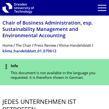
Skip to main navigation
Skip to search
Skip to content
Chair of Business Administration, esp.
Sustainability Management and
Environmental Accounting
Breadcrumb Menu
Home
The Chair
Press Review
Klima-Handelsblatt
klima_handelsblatt_01_070612
Status Message
Info
This document is not available in the language you
requested. It is therefore shown in German.
JEDES UNTERNEHMEN IST