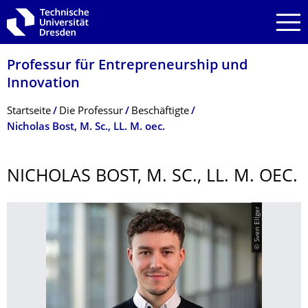
Zur Hauptnavigation springen
Zur Suche springen
Zum Inhalt springen
Professur für Entrepreneurship und
Innovation
Breadcrumb-Menü
Startseite
Die Professur
Beschäftigte
Nicholas Bost, M. Sc., LL. M. oec.
NICHOLAS BOST, M. SC., LL. M. OEC.
© Sven Ellger