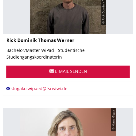
© Rick-Dominik Thomas Werner
Name
Rick Dominik Thomas
Werner
Bachelor/Master WiPäd - Studentische
Studiengangskoordinatorin
E-MAIL SENDEN
© Klaus Gigga