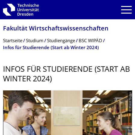
Zur Hauptnavigation springen
Zur Suche springen
Zum Inhalt springen
Fakultät Wirtschaftswissen­schaften
Breadcrumb-Menü
Startseite
Studium
Studiengänge
BSC WIPÄD
Infos für Studierende (Start ab Winter 2024)
INFOS FÜR STUDIERENDE (START AB
WINTER 2024)
© Klaus Gigga