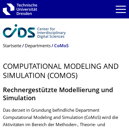
Zur Hauptnavigation springen
Zur Suche springen
Zum Inhalt springen
Breadcrumb-Menü
Startseite
Departments
CoMoS
COMPUTATIONAL MODELING AND
SIMULATION (COMOS)
Rechnergestützte Modellierung und
Simulation
Das derzeit in Gründung befindliche Department
Computational Modeling and Simulation (CoMoS) wird die
Aktivitäten im Bereich der Methoden-, Theorie- und