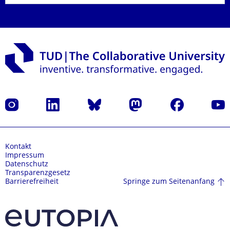
Instagram
LinkedIn
Bluesky
Mastodon
Facebook
Yout
Kontakt
Impressum
Datenschutz
Transparenzgesetz
Springe zum Seitenanfang
Barrierefreiheit