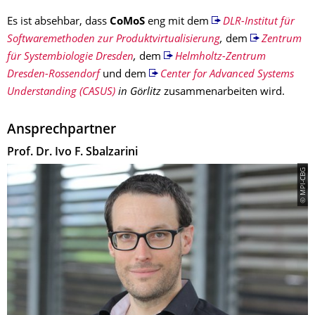
Es ist absehbar, dass
CoMoS
eng mit dem
DLR-Institut für
Softwaremethoden zur Produktvirtualisierung
,
dem
Zentrum
für Systembiologie Dresden
,
dem
Helmholtz-Zentrum
Dresden-Rossendorf
und dem
Center for Advanced Systems
Understanding (CASUS)
in Görlitz
zusammenarbeiten wird.
Ansprechpartner
Prof. Dr. Ivo F. Sbalzarini
© MPI-CBG