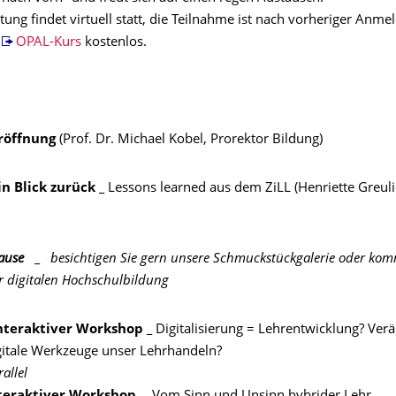
tung findet virtuell statt, die Teilnahme ist nach vorheriger Anm
n
OPAL-Kurs
kostenlos.
röffnung
(Prof. Dr. Michael Kobel, Prorektor Bildung)
in Blick zurück _
Lessons learned aus dem ZiLL (Henriette Greuli
ause
_
besichtigen Sie gern unsere Schmuckstückgalerie oder kom
r digitalen Hochschulbildung
nteraktiver
Workshop _
Digitalisierung = Lehrentwicklung
Werkzeuge unser Lehrhandeln?
allel