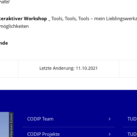
allel
teraktiver Workshop _
Tools, Tools, Tools – mein Lieblingswer
zmöglichkeiten
nde
Letzte Änderung: 11.10.2021
Unsere Dienste
© TUD/Karsten Eckold
CODIP Team
TUD 
CODIP Projekte
TUD 