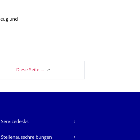
kzeug und
Diese Seite …
Servicedesks
Stellenausschreibungen