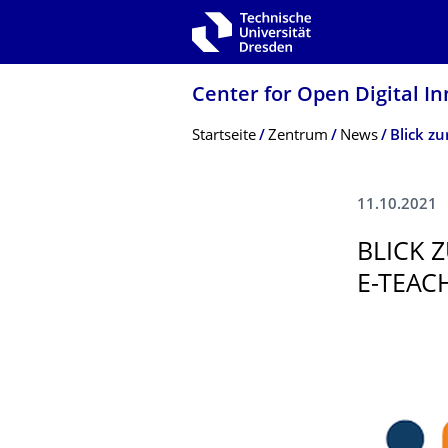
Zur Hauptnavigation springen
Zur Suche springen
Zum Inhalt springen
Center for Open Digital In
Breadcrumb-Menü
Startseite
Zentrum
News
11.10.2021
BLICK 
E-TEAC