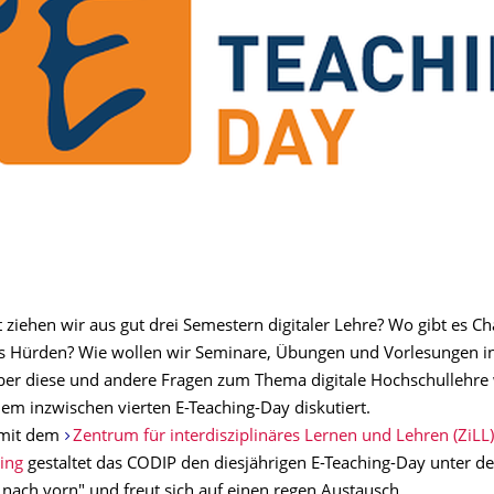
 ziehen wir aus gut drei Semestern digitaler Lehre? Wo gibt es C
 Hürden? Wie wollen wir Seminare, Übungen und Vorlesungen i
ber diese und andere Fragen zum Thema digitale Hochschullehre
dem inzwischen vierten E-Teaching-Day diskutiert.
mit dem
Zentrum für interdisziplinäres Lernen und Lehren (ZiLL)
ing
gestaltet das CODIP den diesjährigen E-Teaching-Day unter d
 nach vorn" und freut sich auf einen regen Austausch.