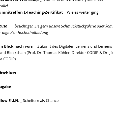
teraktiver Workshop _
Vom Sinn und Unsinn hybrider Lehr
allel
umnitreffen
E-Teaching-Zertifikat
_ Wie es weiter ging
ause
_
besichtigen Sie gern unsere Schmuckstückgalerie oder kom
r digitalen Hochschulbildung
in Blick nach vorn
_ Zukunft des Digitalen Lehrens und Lernens
I und Blockchain (Prof. Dr. Thomas Köhler, Direktor CODIP & Dr. 
tor CODIP)
bschluss
ugabe
llow F.U.N
. _ Scheitern als Chance