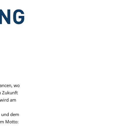
hancen, wo
n Zukunft
 wird am
und dem
em Motto: