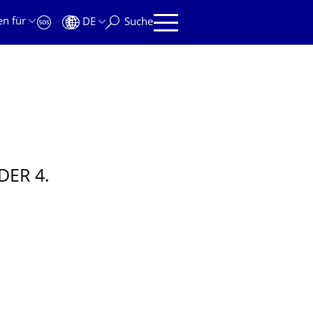
en für
DE
Suche
DER 4.