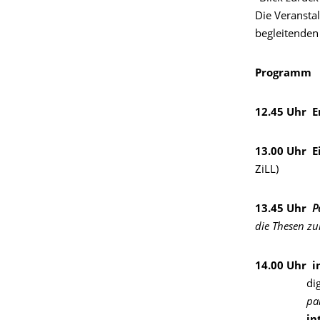
Die Veranstal
begleitende
Programm
12.45
Uhr
E
13.00
Uhr
E
ZiLL)
13.45
Uhr
P
die Thesen zu
14.00 Uhr
i
digitale 
par