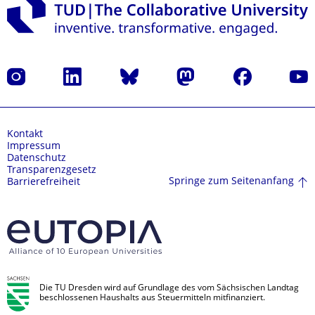
Instagram
LinkedIn
Bluesky
Mastodon
Facebook
Yout
Kontakt
Impressum
Datenschutz
Transparenzgesetz
Springe zum Seitenanfang
Barrierefreiheit
Die TU Dresden wird auf Grundlage des vom Sächsischen Landtag
beschlossenen Haushalts aus Steuermitteln mitfinanziert.