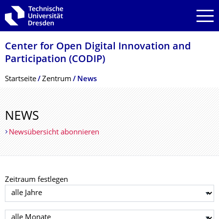
Zur Hauptnavigation springen
Zur Suche springen
Zum Inhalt springen
Center for Open Digital Innovation and
Participation (CODIP)
Breadcrumb-Menü
Startseite
Zentrum
News
NEWS
Newsübersicht abonnieren
Zeitraum festlegen
Jahr auswählen
Monat auswählen