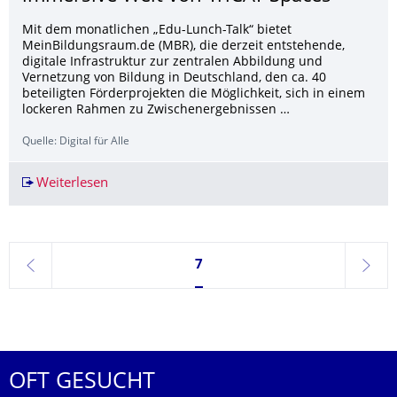
Mit dem monatlichen „Edu-Lunch-Talk“ bietet
MeinBildungsraum.de (MBR), die derzeit entstehende,
digitale Infrastruktur zur zentralen Abbildung und
Vernetzung von Bildung in Deutschland, den ca. 40
beteiligten Förderprojekten die Möglichkeit, sich in einem
lockeren Rahmen zu Zwischenergebnissen …
Quelle: Digital für Alle
Weiterlesen
Virtuelle Weihnachtsfeier im ‘Edu-Lunch-Talk’: 
Seite 7, aktuell ausgewählt
7
zurück
weite
OFT GESUCHT