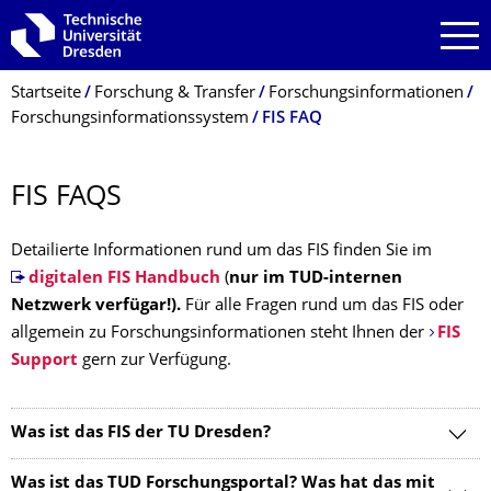
Zur Hauptnavigation springen
Zur Suche springen
Zum Inhalt springen
Breadcrumb-Menü
Startseite
Forschung & Transfer
Forschungsinformationen
Forschungsinformationssystem
FIS FAQ
FIS FAQS
Detailierte Informationen rund um das FIS finden Sie im
digitalen FIS Handbuch
(
nur im TUD-internen
Netzwerk verfügar!).
Für alle Fragen rund um das FIS oder
allgemein zu Forschungsinformationen steht Ihnen der
FIS
Support
gern zur Verfügung.
Was ist das FIS der TU Dresden?
Was ist das TUD Forschungsportal? Was hat das mit