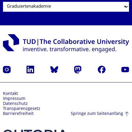
Instagram
LinkedIn
Bluesky
Mastodon
Facebook
Yout
Kontakt
Impressum
Datenschutz
Transparenzgesetz
Springe zum Seitenanfang
Barrierefreiheit