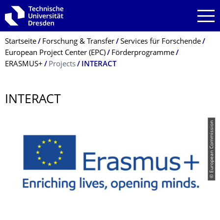
Zur Hauptnavigation springen
Zur Suche springen
Zum Inhalt springen
Breadcrumb-Menü
Startseite
Forschung & Transfer
Services für Forschende
European Project Center (EPC)
Förderprogramme
ERASMUS+
Projects
INTERACT
INTERACT
© European Commission