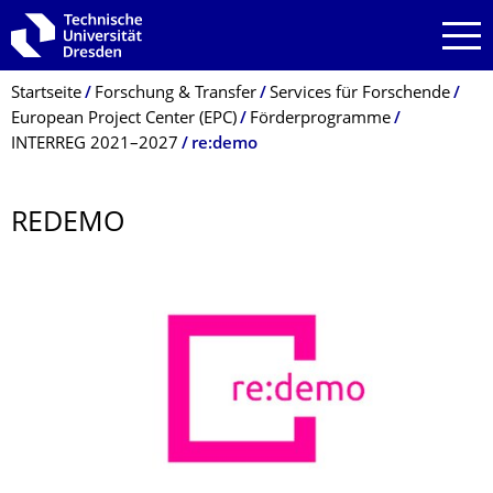
Zur Hauptnavigation springen
Zur Suche springen
Zum Inhalt springen
Breadcrumb-Menü
Startseite
Forschung & Transfer
Services für Forschende
European Project Center (EPC)
Förderprogramme
INTERREG 2021–2027
re:demo
REDEMO