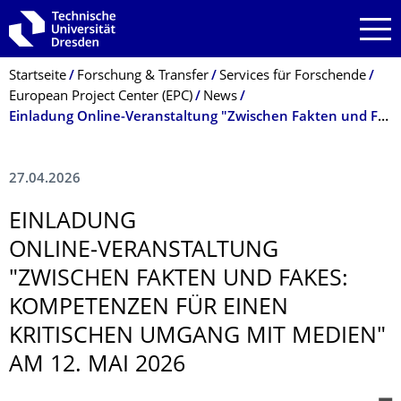
Zur Hauptnavigation springen
Zur Suche springen
Zum Inhalt springen
Breadcrumb-Menü
Startseite
Forschung & Transfer
Services für Forschende
European Project Center (EPC)
News
Einladung Online‑Veranstaltung "Zwischen Fakten und Fakes: Kompetenzen für einen kritischen Umgang mit Medien" am 12. Mai 2026
27.04.2026
EINLADUNG
ONLINE‑VERANSTALTUNG
"ZWISCHEN FAKTEN UND FAKES:
KOMPETENZEN FÜR EINEN
KRITISCHEN UMGANG MIT MEDIEN"
AM 12. MAI 2026