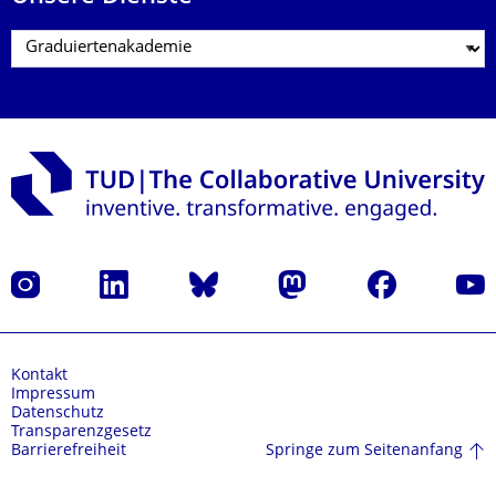
Instagram
LinkedIn
Bluesky
Mastodon
Facebook
Yout
Kontakt
Impressum
Datenschutz
Transparenzgesetz
Springe zum Seitenanfang
Barrierefreiheit