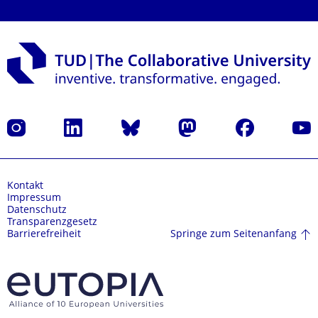
Instagram
LinkedIn
Bluesky
Mastodon
Facebook
Yout
Kontakt
Impressum
Datenschutz
Transparenzgesetz
Springe zum Seitenanfang
Barrierefreiheit