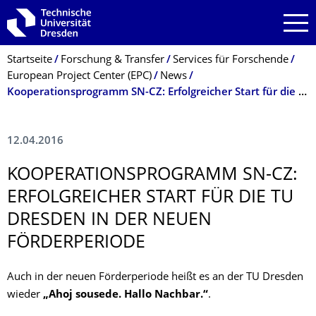
Zur Hauptnavigation springen
Zur Suche springen
Zum Inhalt springen
Breadcrumb-Menü
Startseite
Forschung & Transfer
Services für Forschende
European Project Center (EPC)
News
Kooperationsprogramm SN-CZ: Erfolgreicher Start für die TU Dresden in der neuen Förderperiode
12.04.2016
KOOPERATIONS­PROGRAMM SN-CZ:
ERFOLGREICHER START FÜR DIE TU
DRESDEN IN DER NEUEN
FÖRDERPERIODE
Auch in der neuen Förderperiode heißt es an der TU Dresden
wieder
„Ahoj sousede. Hallo Nachbar.“
.