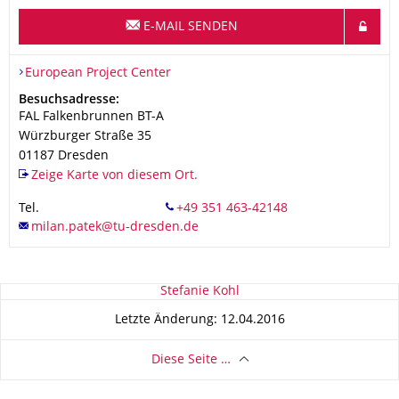
E-MAIL SENDEN
Organisationsname
European Project Center
European Project Center
Adresse
Besuchsadresse:
FAL Falkenbrunnen BT-A
Würzburger Straße 35
01187
Dresden
Zeige Karte von diesem Ort.
Tel.
Zu dieser Seite
Stefanie Kohl
Letzte Änderung: 12.04.2016
Diese Seite …