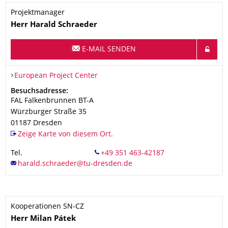
Projektmanager
Name
Herr
Harald
Schraeder
E-MAIL SENDEN
Organisationsname
European Project Center
European Project Center
Adresse
Besuchsadresse:
FAL Falkenbrunnen BT-A
Würzburger Straße 35
01187
Dresden
Zeige Karte von diesem Ort.
Tel.
Kooperationen SN-CZ
Name
Herr
Milan
Pátek