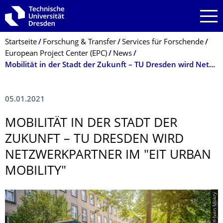
Zur Hauptnavigation springen
Zur Suche springen
Zum Inhalt springen
Breadcrumb-Menü
Startseite
Forschung & Transfer
Services für Forschende
European Project Center (EPC)
News
Mobilität in der Stadt der Zukunft – TU Dresden wird Netzwerkpartner
05.01.2021
MOBILITÄT IN DER STADT DER
ZUKUNFT – TU DRESDEN WIRD
NETZWERKPARTNER IM "EIT URBAN
MOBILITY"
© Crispin-Iven Mokry