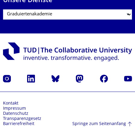
Unsere Dienste
Instagram
LinkedIn
Bluesky
Mastodon
Facebook
Yout
Kontakt
Impressum
Datenschutz
Transparenzgesetz
Springe zum Seitenanfang
Barrierefreiheit