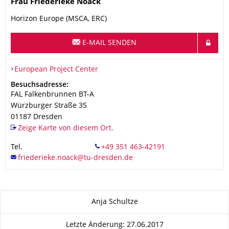
Name
Frau
Friederieke
Noack
Horizon Europe (MSCA, ERC)
E-MAIL SENDEN
Organisationsname
European Project Center
European Project Center
Adresse
Besuchsadresse:
FAL Falkenbrunnen BT-A
Würzburger Straße 35
01187
Dresden
Zeige Karte von diesem Ort.
Tel.
Zu dieser Seite
Anja Schultze
Letzte Änderung: 27.06.2017