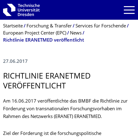
Zur Hauptnavigation springen
Zur Suche springen
Zum Inhalt springen
Breadcrumb-Menü
Startseite
Forschung & Transfer
Services für Forschende
European Project Center (EPC)
News
Richtlinie ERANETMED veröffentlicht
27.06.2017
RICHTLINIE ERANETMED
VERÖFFENTLICHT
Am 16.06.2017 veröffentlichte das BMBF die Richtlinie zur
Förderung von transnationalen Forschungsvorhaben im
Rahmen des Netzwerks (ERANET) ERANETMED.
Ziel der Förderung ist die forschungspolitische