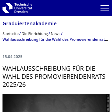
Zur Hauptnavigation springen
Zur Suche springen
Zum Inhalt springen
Graduiertenakade­mie
Breadcrumb-Menü
Startseite
Die Einrichtung
News
Wahlausschrei­bung für die Wahl des Promovierenden­rats 2025/26
15.04.2025
WAHLAUSSCHREI­BUNG FÜR DIE
WAHL DES PROMOVIERENDEN­RATS
2025/26