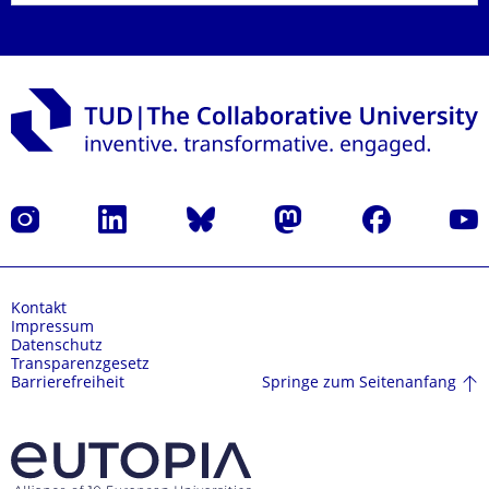
Instagram
LinkedIn
Bluesky
Mastodon
Facebook
Yout
Kontakt
Impressum
Datenschutz
Transparenzgesetz
Springe zum Seitenanfang
Barrierefreiheit