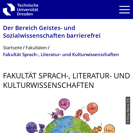
Zur Hauptnavigation springen
Zur Suche springen
Zum Inhalt springen
Der Bereich Geistes- und
Sozialwissenschaf­ten barrierefrei
Breadcrumb-Menü
Startseite
Fakultäten
Fakultät Sprach-, Literatur- und Kulturwissenschaften
FAKULTÄT SPRACH-, LITERATUR- UND
KULTURWISSEN­SCHAFTEN
© Elisa Maria Elß