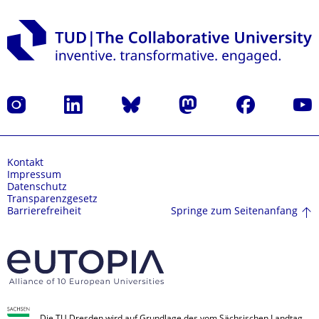
Instagram
LinkedIn
Bluesky
Mastodon
Facebook
Yout
Kontakt
Impressum
Datenschutz
Transparenzgesetz
Springe zum Seitenanfang
Barrierefreiheit