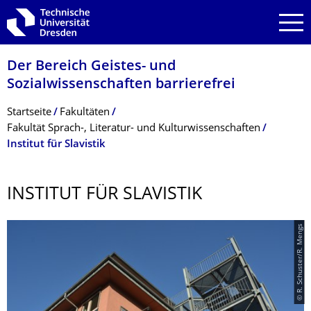
Zur Hauptnavigation springen
Zur Suche springen
Zum Inhalt springen
Der Bereich Geistes- und
Sozialwissenschaf­ten barrierefrei
Breadcrumb-Menü
Startseite
Fakultäten
Fakultät Sprach-, Literatur- und Kulturwissenschaften
Institut für Slavistik
INSTITUT FÜR SLAVISTIK
© R. Schuster/R. Mengs