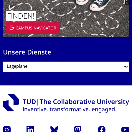
FINDEN!
CAMPUS NAVIGATOR
Unsere Dienste
Instagram
LinkedIn
Bluesky
Mastodon
Facebook
Yout