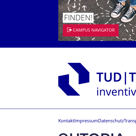
FINDEN!
CAMPUS NAVIGATOR
Kontakt
Impressum
Datenschutz
Trans