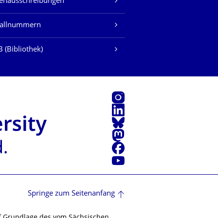
lenausschreibungen
fallnummern
 (Bibliothek)
Instagram
LinkedIn
Bluesky
Mastodon
Facebook
Youtube
Springe zum Seitenanfang
f Grundlage des vom Sächsischen