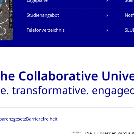
© Smarterpix / tomert
Lagepläne
Stel
Studienangebot
Not
Telefonverzeichnis
SLUB
parenzgesetz
Barrierefreiheit
Die TU Dresden wird au