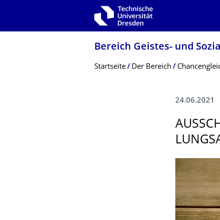
Zur Hauptnavigation springen
Zur Suche springen
Zum Inhalt springen
Bereich Geistes- und Sozi
Breadcrumb-Menü
Startseite
Der Bereich
Chancenglei
24.06.2021
AUSSCH
LUNGSA