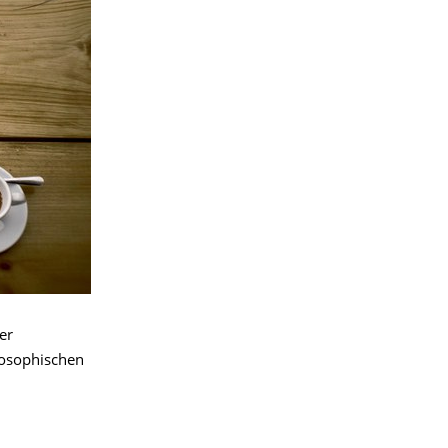
er
losophischen