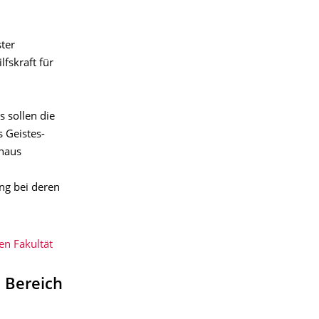
ter
fskraft für
 sollen die
 Geistes-
inaus
ng bei deren
en Fakultät
 Bereich