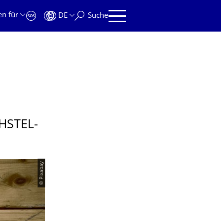
en für
DE
Suche
HSTEL­
© Pixabay