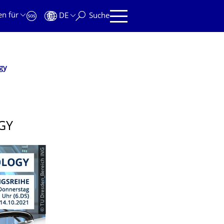
en für
DE
Suche
gy
GY
© TU Dresden_Bereich ING