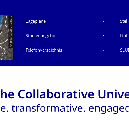
Unsere Dienste
© Smarterpix / tomert
Lagepläne
Stel
Studienangebot
Not
Telefonverzeichnis
SLUB