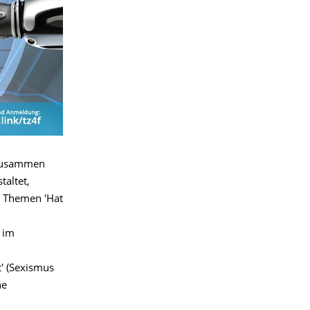
 zusammen
altet,
n Themen 'Hat
 im
t' (Sexismus
he