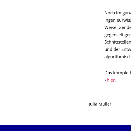
Noch im gan
Ingenieurwis
Weise ‚Gende
gegenseitigen
Schnittstelle
und der Entw
algorithmis
Das komplett
hier.
Zu dieser Seite
Julia Müller