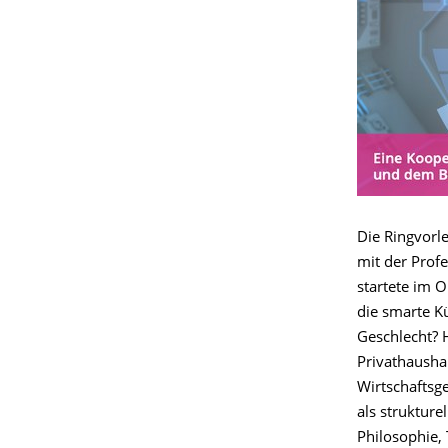
Die Ringvorl
mit der Prof
startete im 
die smarte Kü
Geschlecht? 
Privathaushal
Wirtschaftsge
als strukture
Philosophie, 