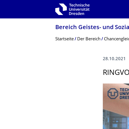
Zur Hauptnavigation springen
Zur Suche springen
Zum Inhalt springen
Bereich Geistes- und Sozi
Breadcrumb-Menü
Startseite
Der Bereich
Chancenglei
28.10.2021
RINGV