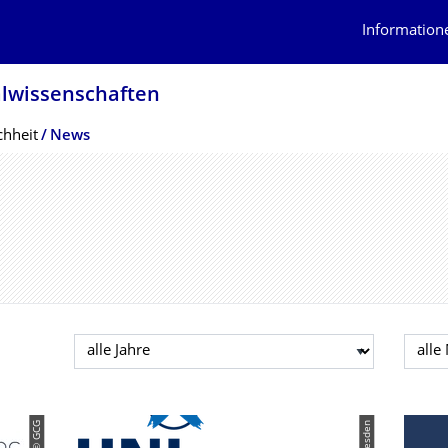
Information
alwissenschaf­ten
chheit
News
Jahr auswählen
Mona
© GCG