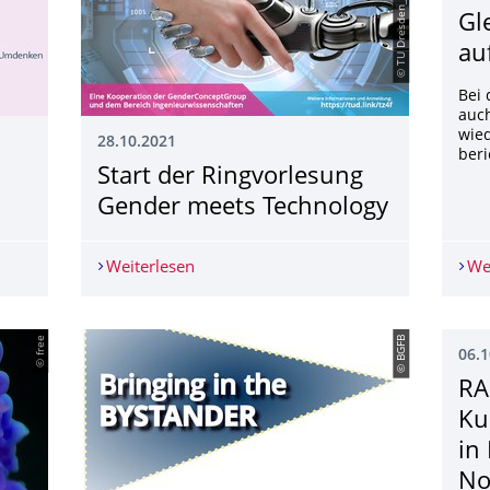
© TU Dresden_Bereich ING
Gl
au
Bei 
auch
wied
28.10.2021
beri
Start der Ringvorlesung
Gender meets Technology
Weiterlesen
Start der Ringvorlesung Gender meets
We
© free
© BGFB
06.1
RA
Ku
in
No