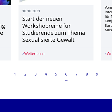
Vom 
10.10.2021
inte
für 
Start der neuen
Kon
ng
Workshopreihe für
Euro
Mus
te
Studierende zum Thema
Sexualisierte Gewalt
nzielle Unterstützung für befristet beschäftigte Mitarbeiter:innen
Weiterlesen
Start der neuen Workshopreihe für Stu
We
1
2
3
4
5
Seite 6, aktuell ausgewä
6
7
8
9