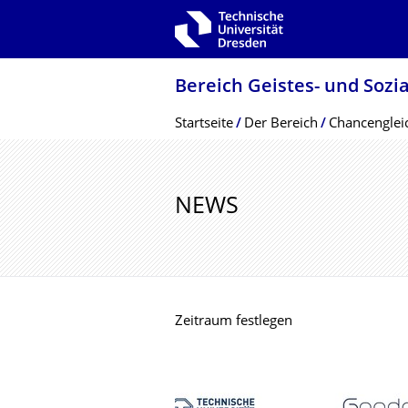
Zur Hauptnavigation springen
Zur Suche springen
Zum Inhalt springen
Bereich Geistes- und Sozi
Breadcrumb-Menü
Startseite
Der Bereich
Chancenglei
NEWS
Zeitraum festlegen