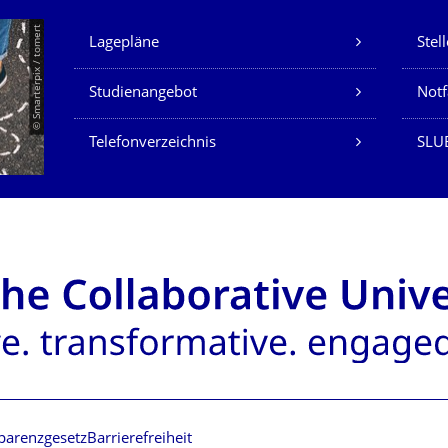
Unsere Dienste
© Smarterpix / tomert
Lagepläne
Stel
Studienangebot
Not
Telefonverzeichnis
SLUB
parenzgesetz
Barrierefreiheit