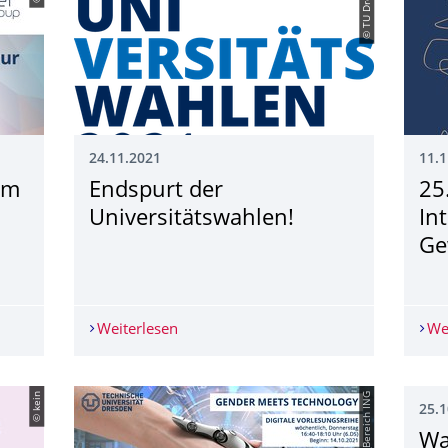
© TU Dresden
24.11.2021
11.1
um
Endspurt der
25
Universitätswahlen!
In
Ge
um zur Geschlechterforschung an der TU Dresden
Weiterlesen
Endspurt der Universitätswahlen!
We
© kein
25.1
Wa