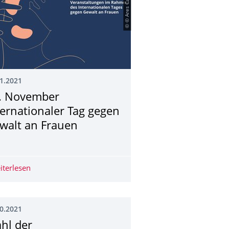
© © Ares Cainzos
1.2021
. November
ternationaler Tag gegen
walt an Frauen
iterlesen
25. November Internationaler Tag gegen Gewalt an Frau
0.2021
hl der