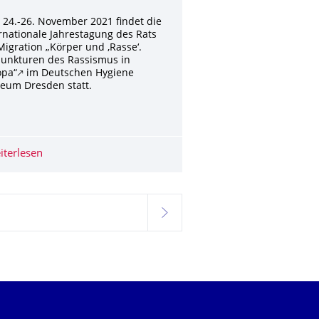
24.-26. November 2021 findet die
rnationale Jahrestagung des Rats
Migration „Körper und ‚Rasse‘.
junkturen des Rassismus in
pa“🡕 im Deutschen Hygiene
eum Dresden statt.
dierende zum Thema Sexualisierte Gewalt
iterlesen
RASSISMUS VERLERNEN. Kunst- und Kulturfestival in Dr
hlt
weiter