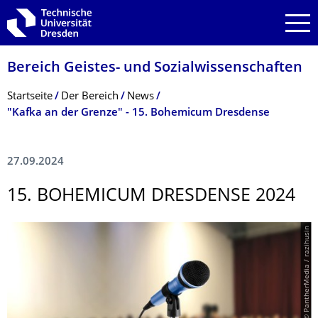
Zur Hauptnavigation springen
Zur Suche springen
Zum Inhalt springen
Bereich Geistes- und Sozialwissenschaf­ten
Breadcrumb-Menü
Startseite
Der Bereich
News
"Kafka an der Grenze" - 15. Bohemicum Dresdense
27.09.2024
15. BOHEMICUM DRESDENSE 2024
© PantherMedia / razihusin