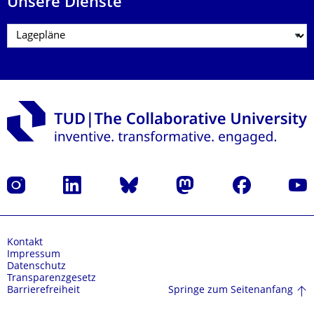
Unsere Dienste
Instagram
LinkedIn
Bluesky
Mastodon
Facebook
Yout
Kontakt
Impressum
Datenschutz
Transparenzgesetz
Springe zum Seitenanfang
Barrierefreiheit