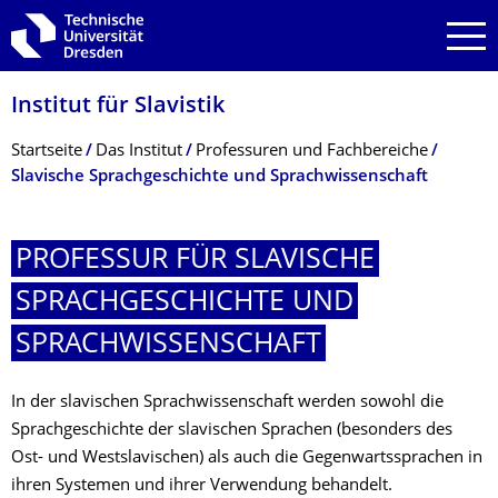
Zur Hauptnavigation springen
Zur Suche springen
Zum Inhalt springen
Institut für Slavistik
Breadcrumb-Menü
Startseite
Das Institut
Professuren und Fachbereiche
Slavische Sprachgeschichte und Sprachwissenschaft
PROFESSUR FÜR SLAVISCHE
SPRACHGESCHICH­TE UND
SPRACHWISSEN­SCHAFT
In der slavischen Sprachwissenschaft werden sowohl die
Sprachgeschichte der slavischen Sprachen (besonders des
Ost- und Westslavischen) als auch die Gegenwartssprachen in
ihren Systemen und ihrer Verwendung behandelt.