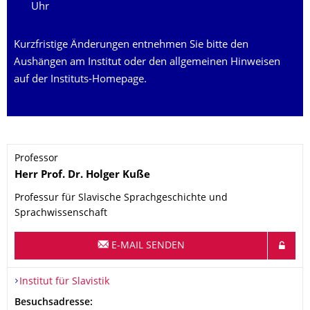
Uhr
Kurzfristige Änderungen entnehmen Sie bitte den
Aushängen am Institut oder den allgemeinen Hinweisen
auf der Instituts-Homepage.
Professor
Name
Herr
Prof. Dr.
Holger
Kuße
Professur für Slavische Sprachgeschichte und
Sprachwissenschaft
E-MAIL SENDEN
Organisationsname
Institut für Slavistik
Institut für Slavistik
Adresse
Besuchsadresse: