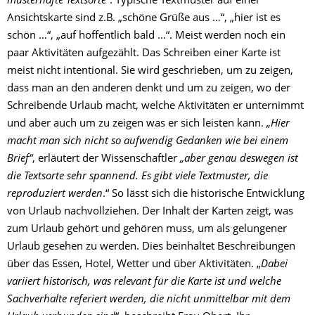
musterhafte Textsorte“
. Typische Textmuster auf einer
Ansichtskarte sind z.B. „schöne Grüße aus …“, „hier ist es
schön …“, „auf hoffentlich bald …“. Meist werden noch ein
paar Aktivitäten aufgezählt. Das Schreiben einer Karte ist
meist nicht intentional. Sie wird geschrieben, um zu zeigen,
dass man an den anderen denkt und um zu zeigen, wo der
Schreibende Urlaub macht, welche Aktivitäten er unternimmt
und aber auch um zu zeigen was er sich leisten kann.
„H
ier
macht man sich nicht so aufwendig Gedanken wie bei einem
Brief“
, erläutert der Wissenschaftler
„aber genau deswegen ist
die Textsorte sehr spannend. Es gibt viele Textmuster, die
reproduziert werden
.“ So lässt sich die historische Entwicklung
von Urlaub nachvollziehen. Der Inhalt der Karten zeigt, was
zum Urlaub gehört und gehören muss, um als gelungener
Urlaub gesehen zu werden. Dies beinhaltet Beschreibungen
über das Essen, Hotel, Wetter und über Aktivitäten. „
Dabei
variiert historisch, was relevant für die Karte ist und welche
Sachverhalte referiert werden, die nicht unmittelbar mit dem