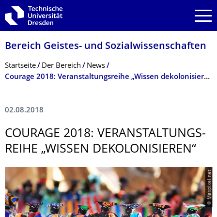
Zur Hauptnavigation springen
Zur Suche springen
Zum Inhalt springen
Bereich Geistes- und Sozialwissenschaf­ten
Breadcrumb-Menü
Startseite
Der Bereich
News
Courage 2018: Veranstaltungsreihe „Wissen dekolonisieren“
02.08.2018
COURAGE 2018: VERANSTALTUNGS­
REIHE „WISSEN DEKOLONISIEREN“
© Maxpixel.net