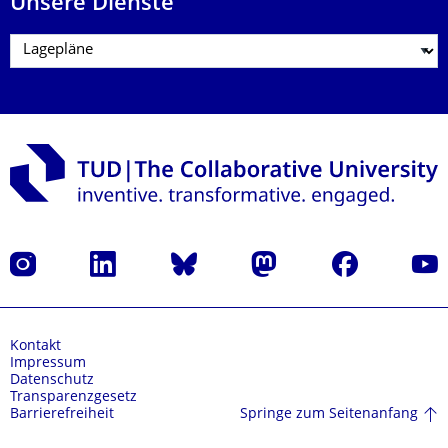
Unsere Dienste
Instagram
LinkedIn
Bluesky
Mastodon
Facebook
Yout
Kontakt
Impressum
Datenschutz
Transparenzgesetz
Springe zum Seitenanfang
Barrierefreiheit