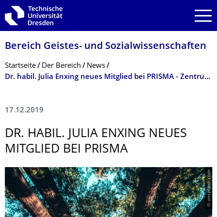
Zur Hauptnavigation springen
Zur Suche springen
Zum Inhalt springen
Bereich Geistes- und Sozialwissenschaf­ten
Breadcrumb-Menü
Startseite
Der Bereich
News
Dr. habil. Julia Enxing neues Mitglied bei PRISMA - Zentrum für Nachhaltigkeitsbewertung und -politik
17.12.2019
DR. HABIL. JULIA ENXING NEUES
MITGLIED BEI PRISMA
© unsplash.com