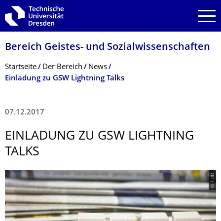
Zur Hauptnavigation springen
Zur Suche springen
Zum Inhalt springen
Bereich Geistes- und Sozialwissenschaf­ten
Breadcrumb-Menü
Startseite
Der Bereich
News
Einladung zu GSW Lightning Talks
07.12.2017
EINLADUNG ZU GSW LIGHTNING
TALKS
© TUD